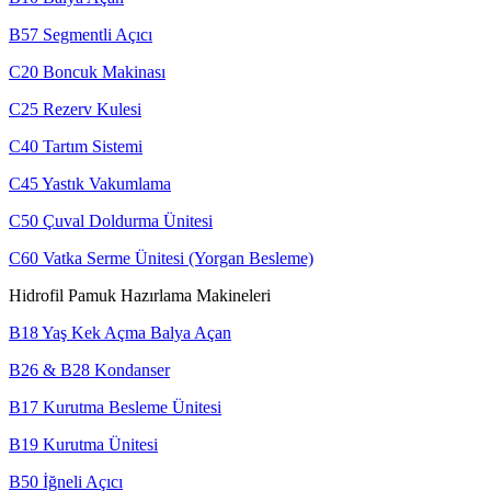
B57 Segmentli Açıcı
C20 Boncuk Makinası
C25 Rezerv Kulesi
C40 Tartım Sistemi
C45 Yastık Vakumlama
C50 Çuval Doldurma Ünitesi
C60 Vatka Serme Ünitesi (Yorgan Besleme)
Hidrofil Pamuk Hazırlama Makineleri
B18 Yaş Kek Açma Balya Açan
B26 & B28 Kondanser
B17 Kurutma Besleme Ünitesi
B19 Kurutma Ünitesi
B50 İğneli Açıcı