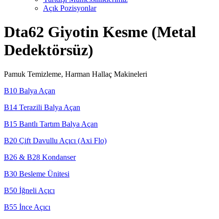
Açık Pozisyonlar
Dta62 Giyotin Kesme (Metal
Dedektörsüz)
Pamuk Temizleme, Harman Hallaç Makineleri
B10 Balya Açan
B14 Terazili Balya Açan
B15 Bantlı Tartım Balya Açan
B20 Çift Davullu Açıcı (Axi Flo)
B26 & B28 Kondanser
B30 Besleme Ünitesi
B50 İğneli Açıcı
B55 İnce Açıcı