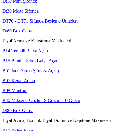
Dt10 Mini Şifonez
Dt30 Mega Şifonez
DT70 - DT71 Şifanöz Besleme Üniteleri
Dt80 Box Odası
Elyaf Açma ve Karıştırma Makineleri
B14 Terazili Balya Açan
B15 Bantlı Tartım Balya Açan
B51 İnce Açıcı (Şifonez Açıcı)
B97 Kenar Açma
B98 Minitrim
B40 Mikser 6 Gözlü - 8 Gözlü - 10 Gözlü
Dt80 Box Odası
Elyaf Açma, Boncuk Elyaf Dolum ve Kapitone Makineleri
B10 Balya Açan