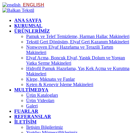
ENGLISH
ANA SAYFA
KURUMSAL
ÜRÜNLERİMİZ
Pamuk ve Telef Temizleme, Harman Hallaç Makineleri
Tekstil Geri Dönüşüm, Elyaf Geri Kazanım Makineleri
Nonwoven Elyaf Hazırlama ve Terazili Tartım
Makineleri
Elyaf Açma, Boncuk Elyaf, Yastık Dolum ve Yorgan
Vatka Serme Makineleri
Hidrofil Pamuk Hazırlama, Yaş Kek Açma ve Kurutma
Makineleri
Klepe, Mıknatıs ve Fanlar
Keten & Kenevir İşleme Makineleri
MULTİMEDYA
Ürün Katalogları
Ürün Videoları
Galeri
FUARLAR
REFERANSLAR
İLETİŞİM
İletişim Bilgilerimiz
Yurtdışı Mümessilliklerimiz