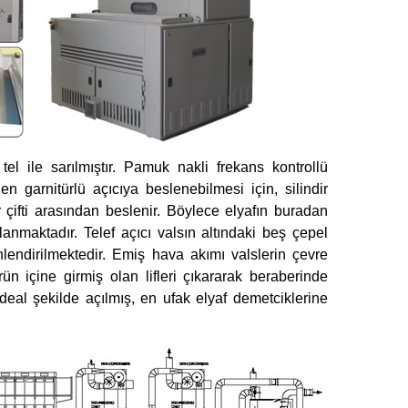
el ile sarılmıştır. Pamuk nakli frekans kontrollü
 garnitürlü açıcıya beslenebilmesi için, silindir
ir çifti arasından beslenir. Böylece elyafın buradan
anmaktadır. Telef açıcı valsın altındaki beş çepel
nlendirilmektedir. Emiş hava akımı valslerin çevre
n içine girmiş olan lifleri çıkararak beraberinde
ideal şekilde açılmış, en ufak elyaf demetciklerine