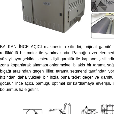
BALKAN İNCE AÇICI makinesinin silindiri, orijinal garnitür t
redüktörlü bir motor ile yapılmaktadır. Pamuğun zedelenmeden
yüzeyi aynı şekilde testere dişli garnitür ile kaplanmış silind
zorla koparılarak alınması önlenmekte, bilakis bir tarama sağl
bıçağı arasından geçen lifler, tarama segmenti tarafından yö
hızından daha yüksek bir hızla buna teğet geçer ve garnitürü
götürür. İnce açıcı, pamuğu optimal bir kardlamaya elverişli, 
bölünmüş hale getirir.