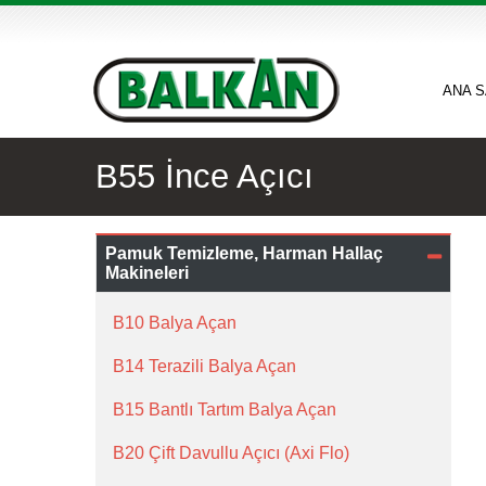
ANA 
B55 İnce Açıcı
Pamuk Temizleme, Harman Hallaç
Makineleri
B10 Balya Açan
B14 Terazili Balya Açan
B15 Bantlı Tartım Balya Açan
B20 Çift Davullu Açıcı (Axi Flo)