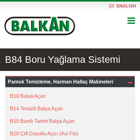
ENGLISH
B84 Boru Yağlama Sistemi
Pamuk Temizleme, Harman Hallaç Makineleri
B10 Balya Açan
B14 Terazili Balya Açan
B15 Bantlı Tartım Balya Açan
B20 Çift Davullu Açıcı (Axi Flo)