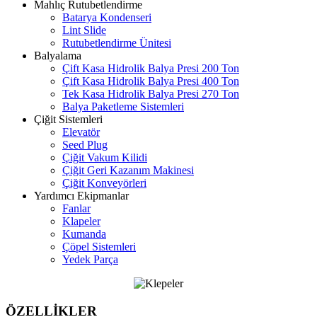
Mahlıç Rutubetlendirme
Batarya Kondenseri
Lint Slide
Rutubetlendirme Ünitesi
Balyalama
Çift Kasa Hidrolik Balya Presi 200 Ton
Çift Kasa Hidrolik Balya Presi 400 Ton
Tek Kasa Hidrolik Balya Presi 270 Ton
Balya Paketleme Sistemleri
Çiğit Sistemleri
Elevatör
Seed Plug
Çiğit Vakum Kilidi
Çiğit Geri Kazanım Makinesi
Çiğit Konveyörleri
Yardımcı Ekipmanlar
Fanlar
Klapeler
Kumanda
Çöpel Sistemleri
Yedek Parça
ÖZELLİKLER