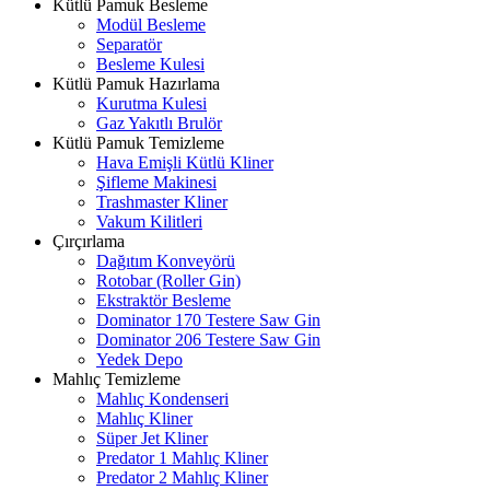
Kütlü Pamuk Besleme
Modül Besleme
Separatör
Besleme Kulesi
Kütlü Pamuk Hazırlama
Kurutma Kulesi
Gaz Yakıtlı Brulör
Kütlü Pamuk Temizleme
Hava Emişli Kütlü Kliner
Şifleme Makinesi
Trashmaster Kliner
Vakum Kilitleri
Çırçırlama
Dağıtım Konveyörü
Rotobar (Roller Gin)
Ekstraktör Besleme
Dominator 170 Testere Saw Gin
Dominator 206 Testere Saw Gin
Yedek Depo
Mahlıç Temizleme
Mahlıç Kondenseri
Mahlıç Kliner
Süper Jet Kliner
Predator 1 Mahlıç Kliner
Predator 2 Mahlıç Kliner