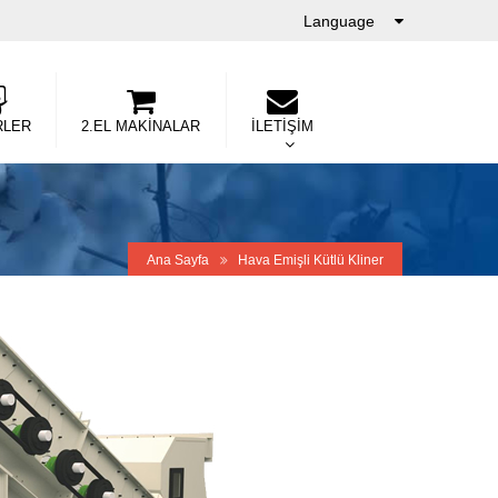
Language
RLER
2.EL MAKİNALAR
İLETİŞİM
Ana Sayfa
Hava Emişli Kütlü Kliner